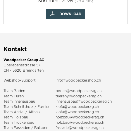
Sortiment 2026
(28.4 MB)
DOWNLOAD
Kontakt
Woodpecker Group AG
Oberebenestrasse 57
CH - 5620 Bremgarten
Webshop-Support
info@woodpeckershop.ch
Team Boden
boden@woodpeckerag.ch
Team Türen
tueren@woodpeckerag.ch
Team Innenausbau
innenausbau@woodpeckerag.ch
Team Schnittholz / Furnier
klofa@woodpeckerag.ch
Team Antik- / Altholz
klofa@woodpeckerag.ch
Team Holzbau
holzbau@woodpeckerag.ch
Team Trockenbau
holzbau@woodpeckerag.ch
Team
Fassaden
/
Balkone
fassade@woodpeckerag.ch