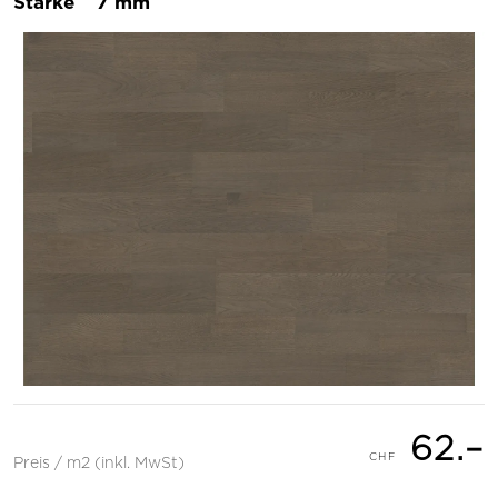
Stärke
7 mm
62.–
Preis / m2 (inkl. MwSt)