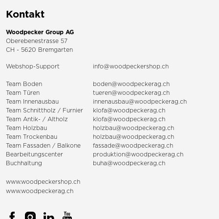
Kontakt
Woodpecker Group AG
Oberebenestrasse 57
CH - 5620 Bremgarten
Webshop-Support
info@woodpeckershop.ch
Team Boden
boden@woodpeckerag.ch
Team Türen
tueren@woodpeckerag.ch
Team Innenausbau
innenausbau@woodpeckerag.ch
Team Schnittholz / Furnier
klofa@woodpeckerag.ch
Team Antik- / Altholz
klofa@woodpeckerag.ch
Team Holzbau
holzbau@woodpeckerag.ch
Team Trockenbau
holzbau@woodpeckerag.ch
Team
Fassaden
/
Balkone
fassade@woodpeckerag.ch
Bearbeitungscenter
produktion@woodpeckerag.ch
Buchhaltung
buha@woodpeckerag.ch
www.woodpeckershop.ch
www.woodpeckerag.ch