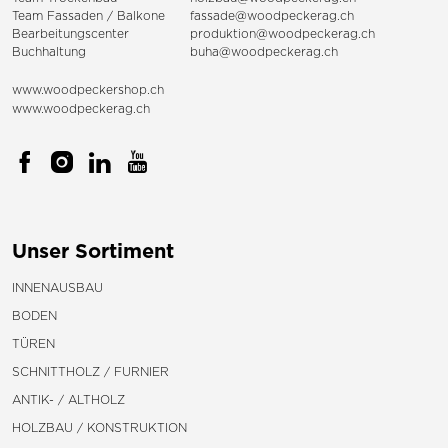
Team
Fassaden
/
Balkone
fassade@woodpeckerag.ch
Bearbeitungscenter
produktion@woodpeckerag.ch
Buchhaltung
buha@woodpeckerag.ch
www.woodpeckershop.ch
www.woodpeckerag.ch
Unser Sortiment
INNENAUSBAU
BODEN
TÜREN
SCHNITTHOLZ / FURNIER
ANTIK- / ALTHOLZ
HOLZBAU / KONSTRUKTION