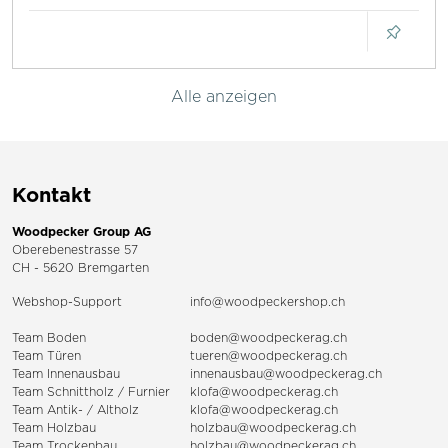
Alle anzeigen
Kontakt
Woodpecker Group AG
Oberebenestrasse 57
CH - 5620 Bremgarten
Webshop-Support
info@woodpeckershop.ch
Team Boden
boden@woodpeckerag.ch
Team Türen
tueren@woodpeckerag.ch
Team Innenausbau
innenausbau@woodpeckerag.ch
Team Schnittholz / Furnier
klofa@woodpeckerag.ch
Team Antik- / Altholz
klofa@woodpeckerag.ch
Team Holzbau
holzbau@woodpeckerag.ch
Team Trockenbau
holzbau@woodpeckerag.ch