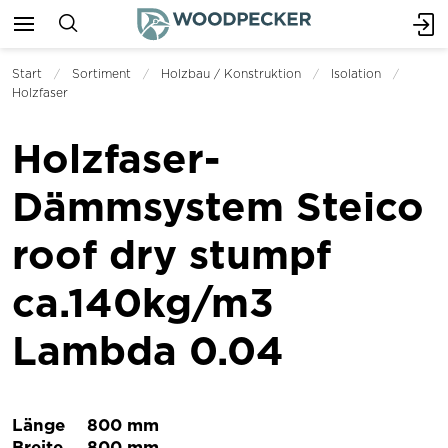
Start
Sortiment
Holzbau / Konstruktion
Isolation
Holzfaser
Holzfaser-
Dämmsystem Steico
roof dry stumpf
ca.140kg/m3
Lambda 0.04
Länge
800 mm
Breite
800 mm