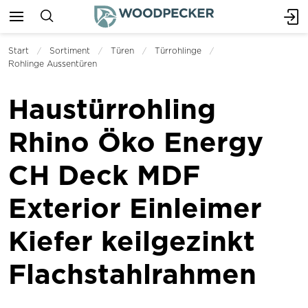
Start
Sortiment
Türen
Türrohlinge
Rohlinge Aussentüren
Haustürrohling
Rhino Öko Energy
CH Deck MDF
Exterior Einleimer
Kiefer keilgezinkt
Flachstahlrahmen