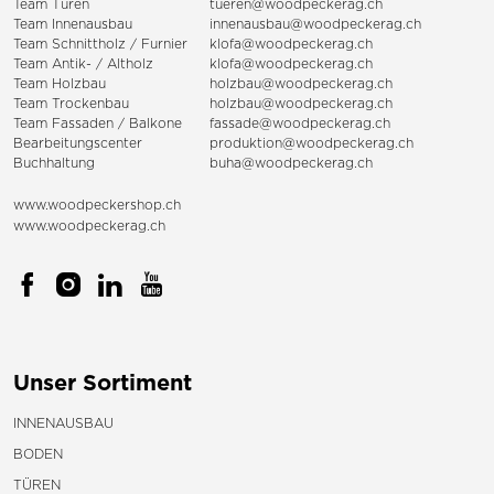
Team Türen
tueren@woodpeckerag.ch
Team Innenausbau
innenausbau@woodpeckerag.ch
Team Schnittholz / Furnier
klofa@woodpeckerag.ch
Team Antik- / Altholz
klofa@woodpeckerag.ch
Team Holzbau
holzbau@woodpeckerag.ch
Team Trockenbau
holzbau@woodpeckerag.ch
Team
Fassaden
/
Balkone
fassade@woodpeckerag.ch
Bearbeitungscenter
produktion@woodpeckerag.ch
Buchhaltung
buha@woodpeckerag.ch
www.woodpeckershop.ch
www.woodpeckerag.ch
Unser Sortiment
INNENAUSBAU
BODEN
TÜREN