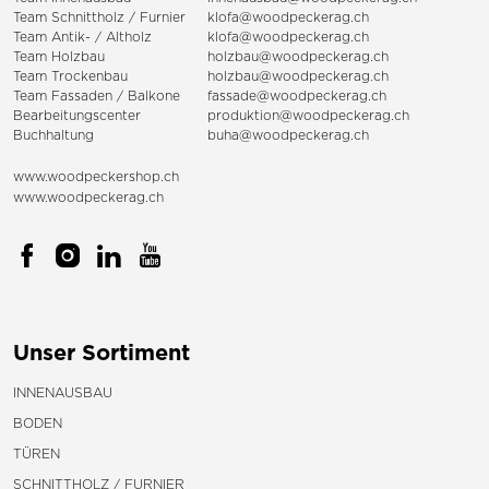
Team Schnittholz / Furnier
klofa@woodpeckerag.ch
Team Antik- / Altholz
klofa@woodpeckerag.ch
Team Holzbau
holzbau@woodpeckerag.ch
Team Trockenbau
holzbau@woodpeckerag.ch
Team
Fassaden
/
Balkone
fassade@woodpeckerag.ch
Bearbeitungscenter
produktion@woodpeckerag.ch
Buchhaltung
buha@woodpeckerag.ch
www.woodpeckershop.ch
www.woodpeckerag.ch
Unser Sortiment
INNENAUSBAU
BODEN
TÜREN
SCHNITTHOLZ / FURNIER