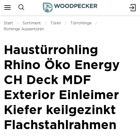
Start
Sortiment
Türen
Türrohlinge
Rohlinge Aussentüren
Haustürrohling
Rhino Öko Energy
CH Deck MDF
Exterior Einleimer
Kiefer keilgezinkt
Flachstahlrahmen