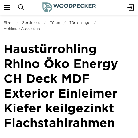
Start
Sortiment
Türen
Türrohlinge
Rohlinge Aussentüren
Haustürrohling
Rhino Öko Energy
CH Deck MDF
Exterior Einleimer
Kiefer keilgezinkt
Flachstahlrahmen