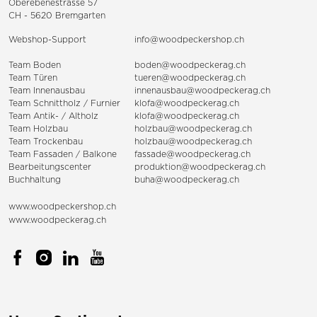
Oberebenestrasse 57
CH - 5620 Bremgarten
Webshop-Support
info@woodpeckershop.ch
Team Boden
boden@woodpeckerag.ch
Team Türen
tueren@woodpeckerag.ch
Team Innenausbau
innenausbau@woodpeckerag.ch
Team Schnittholz / Furnier
klofa@woodpeckerag.ch
Team Antik- / Altholz
klofa@woodpeckerag.ch
Team Holzbau
holzbau@woodpeckerag.ch
Team Trockenbau
holzbau@woodpeckerag.ch
Team
Fassaden
/
Balkone
fassade@woodpeckerag.ch
Bearbeitungscenter
produktion@woodpeckerag.ch
Buchhaltung
buha@woodpeckerag.ch
www.woodpeckershop.ch
www.woodpeckerag.ch