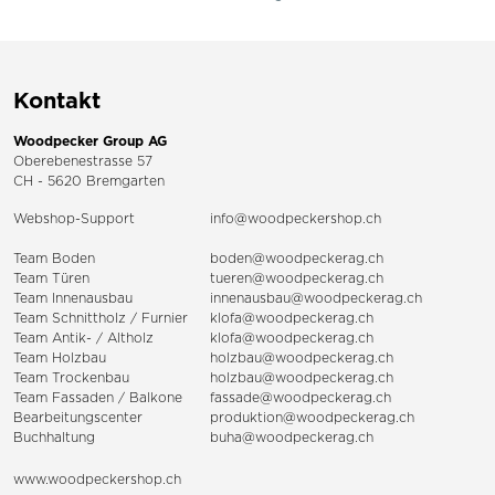
Kontakt
Woodpecker Group AG
Oberebenestrasse 57
CH - 5620 Bremgarten
Webshop-Support
info@woodpeckershop.ch
Team Boden
boden@woodpeckerag.ch
Team Türen
tueren@woodpeckerag.ch
Team Innenausbau
innenausbau@woodpeckerag.ch
Team Schnittholz / Furnier
klofa@woodpeckerag.ch
Team Antik- / Altholz
klofa@woodpeckerag.ch
Team Holzbau
holzbau@woodpeckerag.ch
Team Trockenbau
holzbau@woodpeckerag.ch
Team
Fassaden
/
Balkone
fassade@woodpeckerag.ch
Bearbeitungscenter
produktion@woodpeckerag.ch
Buchhaltung
buha@woodpeckerag.ch
www.woodpeckershop.ch