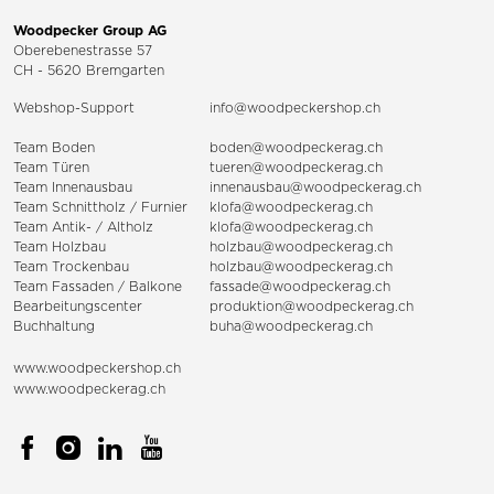
Woodpecker Group AG
Oberebenestrasse 57
CH - 5620 Bremgarten
Webshop-Support
info@woodpeckershop.ch
Team Boden
boden@woodpeckerag.ch
Team Türen
tueren@woodpeckerag.ch
Team Innenausbau
innenausbau@woodpeckerag.ch
Team Schnittholz / Furnier
klofa@woodpeckerag.ch
Team Antik- / Altholz
klofa@woodpeckerag.ch
Team Holzbau
holzbau@woodpeckerag.ch
Team Trockenbau
holzbau@woodpeckerag.ch
Team
Fassaden
/
Balkone
fassade@woodpeckerag.ch
Bearbeitungscenter
produktion@woodpeckerag.ch
Buchhaltung
buha@woodpeckerag.ch
www.woodpeckershop.ch
www.woodpeckerag.ch