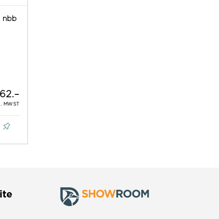
u nbb
62.–
L. MWST
ite