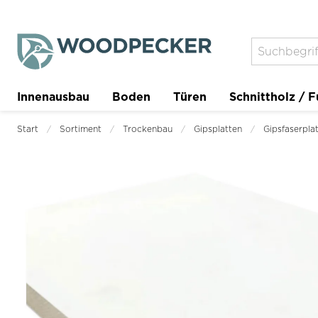
Innenausbau
Boden
Türen
Schnittholz / F
Trockenbau
Planer
Start
Sortiment
Trockenbau
Gipsplatten
Gipsfaserpla