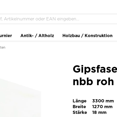
urnier
Antik- / Altholz
Holzbau / Konstruktion
tten
Gipsfas
nbb roh 
Länge
3300 mm
Breite
1270 mm
Stärke
18 mm