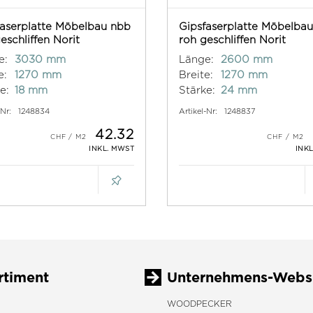
faserplatte Möbelbau nbb
Gipsfaserplatte Möbelba
eschliffen Norit
roh geschliffen Norit
e:
3030 mm
Länge:
2600 mm
e:
1270 mm
Breite:
1270 mm
e:
18 mm
Stärke:
24 mm
-Nr:
1248834
Artikel-Nr:
1248837
42.32
INKL. MWST
INK
rtiment
Unternehmens-Webs
WOODPECKER