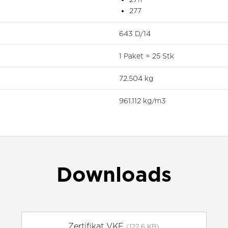
277
643 D/14
1 Paket = 25 Stk
72.504 kg
961.112 kg/m3
Downloads
Zertifikat VKF
(122.6 KB)