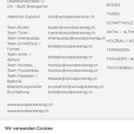
Oberebenestrasse 57
BODEN
CH - 5620 Bremgarten
TÜREN
Webshop-Support
info@woodpeckershop.ch
SCHNITTHOLZ 
Team Boden
boden@woodpeckerag.ch
ANTIK- / ALTH
Team Türen
tueren@woodpeckerag.ch
Team Innenausbau
innenausbau@woodpeckerag.ch
HOLZBAU / K
Team Schnittholz /
klofa@woodpeckerag.ch
Furnier
TERRASSEN
Team Antik- /
klofa@woodpeckerag.ch
FASSADEN / 
Altholz
Team Holzbau
holzbau@woodpeckerag.ch
TROCKENBAU
Team Trockenbau
holzbau@woodpeckerag.ch
Team
Fassaden
/
fassade@woodpeckerag.ch
Balkone
Bearbeitungscenter
produktion@woodpeckerag.ch
Buchhaltung
buha@woodpeckerag.ch
www.woodpeckershop.ch
www.woodpeckerag.ch
Wir verwenden Cookies