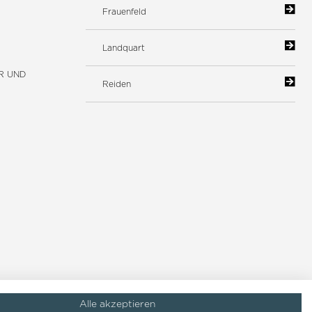
Frauenfeld
Landquart
R UND
Reiden
Alle akzeptieren