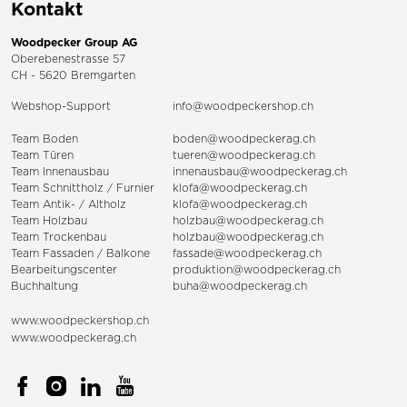
Kontakt
Woodpecker Group AG
Oberebenestrasse 57
CH - 5620 Bremgarten
Webshop-Support
info@woodpeckershop.ch
Team Boden
boden@woodpeckerag.ch
Team Türen
tueren@woodpeckerag.ch
Team Innenausbau
innenausbau@woodpeckerag.ch
Team Schnittholz / Furnier
klofa@woodpeckerag.ch
Team Antik- / Altholz
klofa@woodpeckerag.ch
Team Holzbau
holzbau@woodpeckerag.ch
Team Trockenbau
holzbau@woodpeckerag.ch
Team
Fassaden
/
Balkone
fassade@woodpeckerag.ch
Bearbeitungscenter
produktion@woodpeckerag.ch
Buchhaltung
buha@woodpeckerag.ch
www.woodpeckershop.ch
www.woodpeckerag.ch