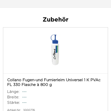
Zubehör
Collano Fugen-und Furnierleim Universel 1 K PVAc
FL 330 Flasche à 800 g
Länge:
---
Breite:
---
Stärke:
---
Artikel-Nr:
1000776