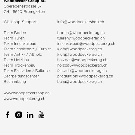
Woodpecker Group AG
Oberebenestrasse 57
CH - 5620 Bremgarten
Webshop-Support
info@woodpeckershop.ch
Team Boden
boden@woodpeckerag.ch
Team Türen
tueren@woodpeckerag.ch
Team Innenausbau
innenausbau@woodpeckerag.ch
Team Schnittholz / Furnier
klofa@woodpeckerag.ch
Team Antik- / Altholz
klofa@woodpeckerag.ch
Team Holzbau
holzbau@woodpeckerag.ch
Team Trockenbau
holzbau@woodpeckerag.ch
Team
Fassaden
/
Balkone
fassade@woodpeckerag.ch
Bearbeitungscenter
produktion@woodpeckerag.ch
Buchhaltung
buha@woodpeckerag.ch
www.woodpeckershop.ch
www.woodpeckerag.ch