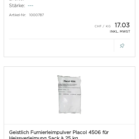
Stärke:
---
Artikel-Nr:
1000787
17.03
INKL. MWST
Geistlich Furnierleimpulver Placol 4506 für
Heissverleimung Sack à 25 kg