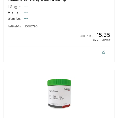
Länge:
---
Breite:
---
Stärke:
---
Artikel-Nr:
1000790
15.35
INKL. MWST