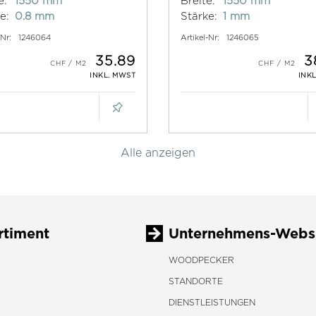
e:
1550 mm
Breite:
1550 mm
e:
0.8 mm
Stärke:
1 mm
-Nr:
1246064
Artikel-Nr:
1246065
35.89
3
INKL. MWST
INK
Alle anzeigen
rtiment
Unternehmens-Webs
WOODPECKER
STANDORTE
DIENSTLEISTUNGEN