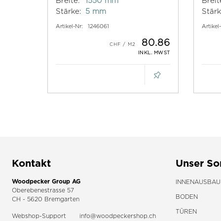
Breite:
1550 mm
Breit
Stärke:
5 mm
Stärk
Artikel-Nr:
1246061
Artikel
80.86
INKL. MWST
Kontakt
Unser So
Woodpecker Group AG
INNENAUSBAU
Oberebenestrasse 57
BODEN
CH - 5620 Bremgarten
TÜREN
Webshop-Support
info@woodpeckershop.ch