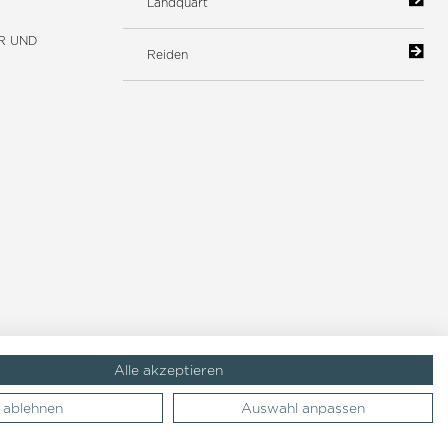
Landquart
R UND
Reiden
Alle akzeptieren
ablehnen
Auswahl anpassen
Impressum
AGB
Datenschutzerklärung