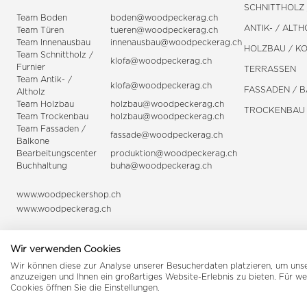
SCHNITTHOLZ 
Team Boden
boden@woodpeckerag.ch
ANTIK- / ALTH
Team Türen
tueren@woodpeckerag.ch
Team Innenausbau
innenausbau@woodpeckerag.ch
HOLZBAU / K
Team Schnittholz /
klofa@woodpeckerag.ch
Furnier
TERRASSEN
Team Antik- /
klofa@woodpeckerag.ch
FASSADEN / 
Altholz
Team Holzbau
holzbau@woodpeckerag.ch
TROCKENBAU
Team Trockenbau
holzbau@woodpeckerag.ch
Team
Fassaden
/
fassade@woodpeckerag.ch
Balkone
Bearbeitungscenter
produktion@woodpeckerag.ch
Buchhaltung
buha@woodpeckerag.ch
www.woodpeckershop.ch
www.woodpeckerag.ch
Wir verwenden Cookies
Wir können diese zur Analyse unserer Besucherdaten platzieren, um unser
anzuzeigen und Ihnen ein großartiges Website-Erlebnis zu bieten. Für w
Cookies öffnen Sie die Einstellungen.
© 2026 Woodpecker Group AG