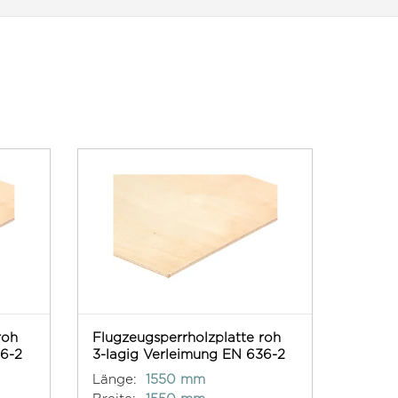
roh
Flugzeugsperrholzplatte roh
36-2
3-lagig Verleimung EN 636-2
Länge:
1550 mm