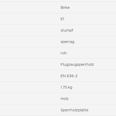
Birke
E1
stumpf
sperrag
roh
Flugzeugsperrholz
EN 636-2
1.75 kg
Holz
Sperrholzplatte