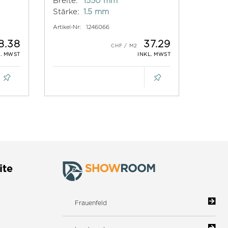
Breite:
1550 mm
Stärke:
1.5 mm
Artikel-Nr:
1246066
8.38
37.29
L. MWST
INKL. MWST
ite
Frauenfeld