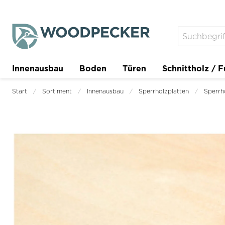
Innenausbau
Boden
Türen
Schnittholz / F
Trockenbau
Planer
Start
Sortiment
Innenausbau
Sperrholzplatten
Sperrh