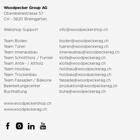
Woodpecker Group AG
Oberebenestrasse 57
CH - 5620 Bremgarten
Webshop-Support
info@woodpeckershop.ch
Team Boden
boden@woodpeckerag.ch
Team Türen
tueren@woodpeckerag.ch
Team Innenausbau
innenausbau@woodpeckerag.ch
Team Schnittholz / Furnier
klofa@woodpeckerag.ch
Team Antik- / Altholz
klofa@woodpeckerag.ch
Team Holzbau
holzbau@woodpeckerag.ch
Team Trockenbau
holzbau@woodpeckerag.ch
Team
Fassaden
/
Balkone
fassade@woodpeckerag.ch
Bearbeitungscenter
produktion@woodpeckerag.ch
Buchhaltung
buha@woodpeckerag.ch
www.woodpeckershop.ch
www.woodpeckerag.ch