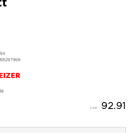
tt
794
688287968
92.91