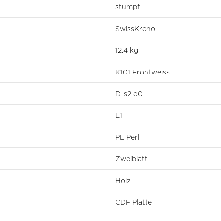
stumpf
SwissKrono
12.4 kg
K101 Frontweiss
D-s2 d0
E1
PE Perl
Zweiblatt
Holz
CDF Platte