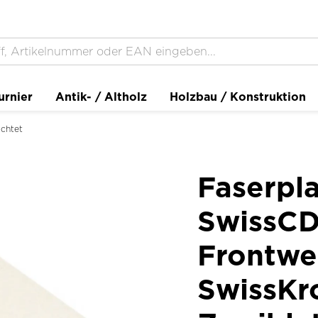
urnier
Antik- / Altholz
Holzbau / Konstruktion
chtet
Faserpla
SwissCD
Frontwei
SwissK