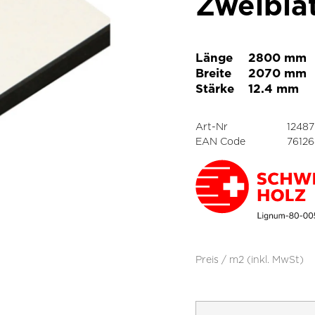
Zweibla
Länge
2800 mm
Breite
2070 mm
Stärke
12.4 mm
Art-Nr
1248
EAN Code
7612
Preis / m2 (inkl. MwSt)