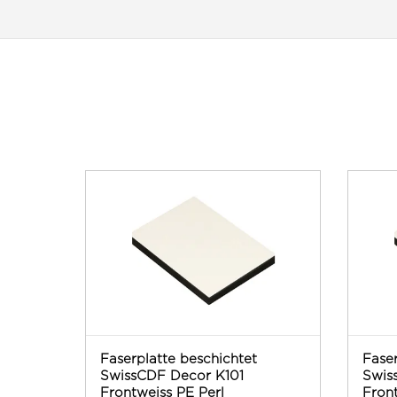
Faserplatte beschichtet
Faser
SwissCDF Decor K101
Swis
Frontweiss PE Perl
Front