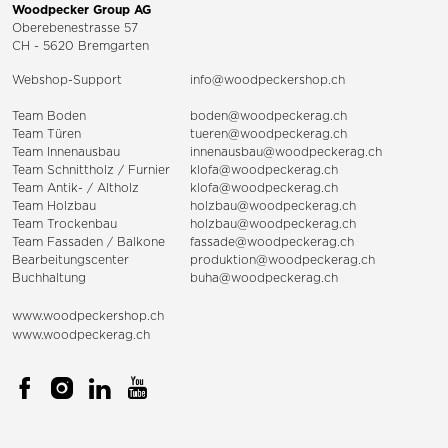
Woodpecker Group AG
Oberebenestrasse 57
CH - 5620 Bremgarten
Webshop-Support
info@woodpeckershop.ch
Team Boden
boden@woodpeckerag.ch
Team Türen
tueren@woodpeckerag.ch
Team Innenausbau
innenausbau@woodpeckerag.ch
Team Schnittholz / Furnier
klofa@woodpeckerag.ch
Team Antik- / Altholz
klofa@woodpeckerag.ch
Team Holzbau
holzbau@woodpeckerag.ch
Team Trockenbau
holzbau@woodpeckerag.ch
Team
Fassaden
/
Balkone
fassade@woodpeckerag.ch
Bearbeitungscenter
produktion@woodpeckerag.ch
Buchhaltung
buha@woodpeckerag.ch
www.woodpeckershop.ch
www.woodpeckerag.ch