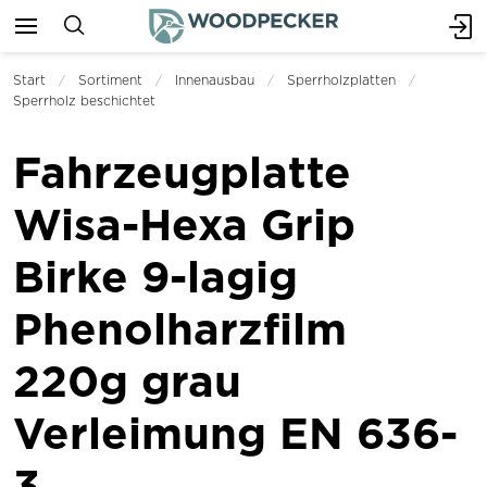
Start
Sortiment
Innenausbau
Sperrholzplatten
Sperrholz beschichtet
Fahrzeugplatte
Wisa-Hexa Grip
Birke 9-lagig
Phenolharzfilm
220g grau
Verleimung EN 636-
3