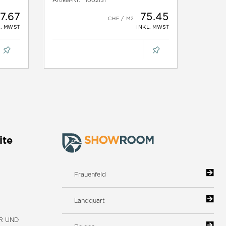
Artikel-Nr:
1002131
7.67
75.45
L. MWST
INKL. MWST
ite
Frauenfeld
Landquart
R UND