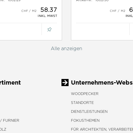
-Nr:
1002129
Artikel-Nr:
1002130
58.37
6
INKL. MWST
INK
Alle anzeigen
rtiment
Unternehmens-Webs
WOODPECKER
STANDORTE
DIENSTLEISTUNGEN
/ FURNIER
FOKUSTHEMEN
OLZ
FÜR ARCHITEKTEN, VERARBEITE