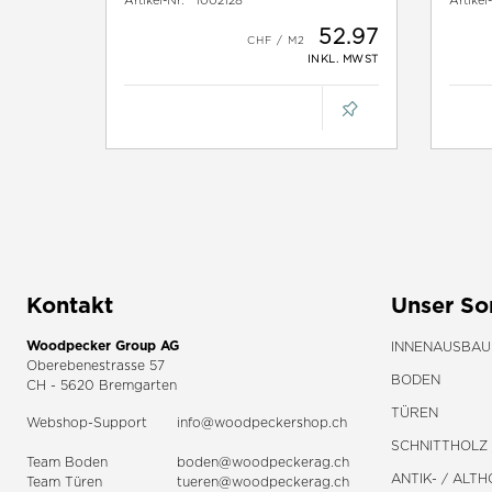
Artikel-Nr:
1002128
Artikel
52.97
INKL. MWST
Kontakt
Unser So
Woodpecker Group AG
INNENAUSBAU
Oberebenestrasse 57
BODEN
CH - 5620 Bremgarten
TÜREN
Webshop-Support
info@woodpeckershop.ch
SCHNITTHOLZ 
Team Boden
boden@woodpeckerag.ch
ANTIK- / ALTH
Team Türen
tueren@woodpeckerag.ch