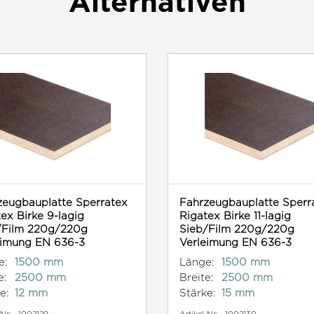
Alternativen
zeugbauplatte Sperratex
Fahrzeugbauplatte Sperr
ex Birke 9-lagig
Rigatex Birke 11-lagig
/Film 220g/220g
Sieb/Film 220g/220g
eimung EN 636-3
Verleimung EN 636-3
e:
1500 mm
Länge:
1500 mm
e:
2500 mm
Breite:
2500 mm
e:
12 mm
Stärke:
15 mm