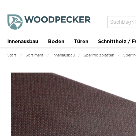
Innenausbau
Boden
Türen
Schnittholz / F
Trockenbau
Planer
Start
Sortiment
Innenausbau
Sperrholzplatten
Sperrh