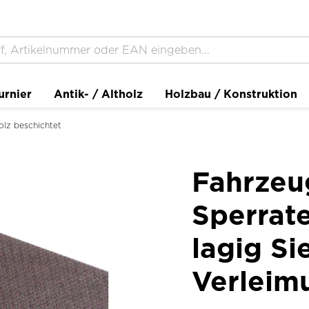
urnier
Antik- / Altholz
Holzbau / Konstruktion
olz beschichtet
Fahrzeu
Sperrate
lagig S
Verleim