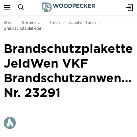
Start
Sortiment
Türen
Zubehör Türen
Brandschutzplaketen
Brandschutzplakette
JeldWen VKF
Brandschutzanwend
Nr. 23291