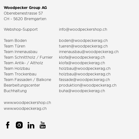
Woodpecker Group AG
Oberebenestrasse 57
CH - 5620 Bremgarten
Webshop-Support
info@woodpeckershop.ch
Team Boden
boden@woodpeckerag.ch
Team Türen
tueren@woodpeckerag.ch
Team Innenausbau
innenausbau@woodpeckerag.ch
Team Schnittholz / Furnier
klofa@woodpeckerag.ch
Team Antik- / Altholz
klofa@woodpeckerag.ch
Team Holzbau
holzbau@woodpeckerag.ch
Team Trockenbau
holzbau@woodpeckerag.ch
Team
Fassaden
/
Balkone
fassade@woodpeckerag.ch
Bearbeitungscenter
produktion@woodpeckerag.ch
Buchhaltung
buha@woodpeckerag.ch
www.woodpeckershop.ch
www.woodpeckerag.ch