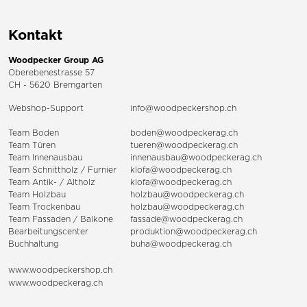
Kontakt
Woodpecker Group AG
Oberebenestrasse 57
CH - 5620 Bremgarten
Webshop-Support
info@woodpeckershop.ch
Team Boden
boden@woodpeckerag.ch
Team Türen
tueren@woodpeckerag.ch
Team Innenausbau
innenausbau@woodpeckerag.ch
Team Schnittholz / Furnier
klofa@woodpeckerag.ch
Team Antik- / Altholz
klofa@woodpeckerag.ch
Team Holzbau
holzbau@woodpeckerag.ch
Team Trockenbau
holzbau@woodpeckerag.ch
Team
Fassaden
/
Balkone
fassade@woodpeckerag.ch
Bearbeitungscenter
produktion@woodpeckerag.ch
Buchhaltung
buha@woodpeckerag.ch
www.woodpeckershop.ch
www.woodpeckerag.ch