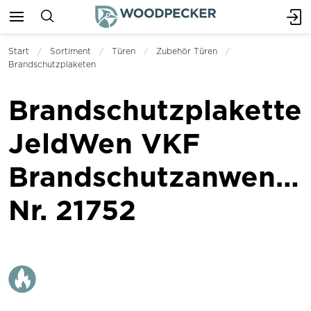
Start
Sortiment
Türen
Zubehör Türen
Brandschutzplaketen
Brandschutzplakette
JeldWen VKF
Brandschutzanwend
Nr. 21752