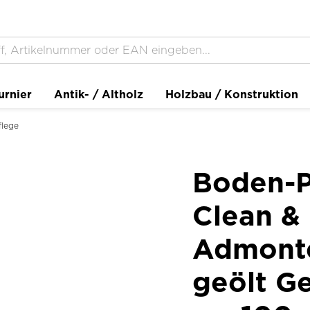
urnier
Antik- / Altholz
Holzbau / Konstruktion
flege
Boden-P
Clean &
Admonte
geölt Ge