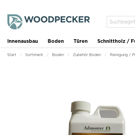
Innenausbau
Boden
Türen
Schnittholz / F
Trockenbau
Planer
Start
Sortiment
Boden
Zubehör Boden
Reinigung / P