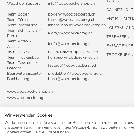
TÜREN
Webshop-Support
info@woodpeckershop.ch
SCHNITTHOLZ 
Team Boden
boden@woodpeckerag.ch
ANTIK- / ALTH
Team Türen
tueren@woodpeckerag.ch
Team Innenausbau
innenausbau@woodpeckerag.ch
HOLZBAU / K
Team Schnittholz /
klofa@woodpeckerag.ch
Furnier
TERRASSEN
Team Antik- /
klofa@woodpeckerag.ch
FASSADEN / 
Altholz
Team Holzbau
holzbau@woodpeckerag.ch
TROCKENBAU
Team Trockenbau
holzbau@woodpeckerag.ch
Team
Fassaden
/
fassade@woodpeckerag.ch
Balkone
Bearbeitungscenter
produktion@woodpeckerag.ch
Buchhaltung
buha@woodpeckerag.ch
www.woodpeckershop.ch
www.woodpeckerag.ch
Wir verwenden Cookies
Wir können diese zur Analyse unserer Besucherdaten platzieren, um unser
anzuzeigen und Ihnen ein großartiges Website-Erlebnis zu bieten. Für w
Cookies öffnen Sie die Einstellungen.