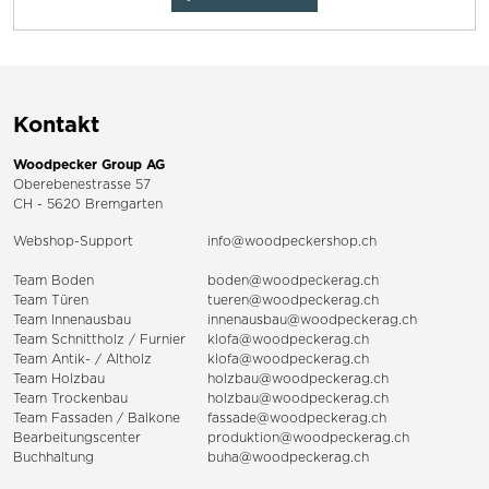
Kontakt
Woodpecker Group AG
Oberebenestrasse 57
CH - 5620 Bremgarten
Webshop-Support
info@woodpeckershop.ch
Team Boden
boden@woodpeckerag.ch
Team Türen
tueren@woodpeckerag.ch
Team Innenausbau
innenausbau@woodpeckerag.ch
Team Schnittholz / Furnier
klofa@woodpeckerag.ch
Team Antik- / Altholz
klofa@woodpeckerag.ch
Team Holzbau
holzbau@woodpeckerag.ch
Team Trockenbau
holzbau@woodpeckerag.ch
Team
Fassaden
/
Balkone
fassade@woodpeckerag.ch
Bearbeitungscenter
produktion@woodpeckerag.ch
Buchhaltung
buha@woodpeckerag.ch