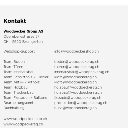
Kontakt
Woodpecker Group AG
Oberebenestrasse 57
CH - 5620 Bremgarten
Webshop-Support
info@woodpeckershop.ch
Team Boden
boden@woodpeckerag.ch
Team Türen
tueren@woodpeckerag.ch
Team Innenausbau
innenausbau@woodpeckerag.ch
Team Schnittholz / Furnier
klofa@woodpeckerag.ch
Team Antik- / Altholz
klofa@woodpeckerag.ch
Team Holzbau
holzbau@woodpeckerag.ch
Team Trockenbau
holzbau@woodpeckerag.ch
Team
Fassaden
/
Balkone
fassade@woodpeckerag.ch
Bearbeitungscenter
produktion@woodpeckerag.ch
Buchhaltung
buha@woodpeckerag.ch
www.woodpeckershop.ch
www.woodpeckerag.ch