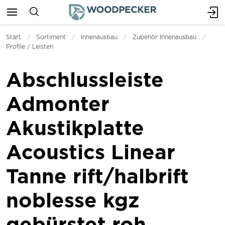
Start
Sortiment
Innenausbau
Zubehör Innenausbau
Profile / Leisten
Abschlussleiste
Admonter
Akustikplatte
Acoustics Linear
Tanne rift/halbrift
noblesse kgz
gebürstet roh