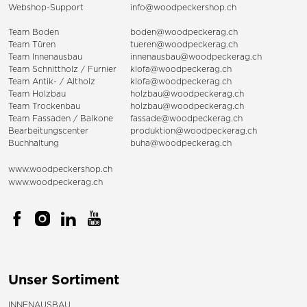
Webshop-Support
info@woodpeckershop.ch
Team Boden
boden@woodpeckerag.ch
Team Türen
tueren@woodpeckerag.ch
Team Innenausbau
innenausbau@woodpeckerag.ch
Team Schnittholz / Furnier
klofa@woodpeckerag.ch
Team Antik- / Altholz
klofa@woodpeckerag.ch
Team Holzbau
holzbau@woodpeckerag.ch
Team Trockenbau
holzbau@woodpeckerag.ch
Team
Fassaden
/
Balkone
fassade@woodpeckerag.ch
Bearbeitungscenter
produktion@woodpeckerag.ch
Buchhaltung
buha@woodpeckerag.ch
www.woodpeckershop.ch
www.woodpeckerag.ch
Unser Sortiment
INNENAUSBAU