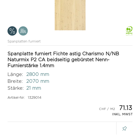
Spanplatten furniert
Spanplatte furniert Fichte astig Charismo N/NB
Naturmix P2 CA beidseitig gebürstet Nenn-
Furnierstärke 1.4mm
Länge:
2800 mm
Breite:
2070 mm
Stärke:
21 mm
Artikel-Nr:
1329014
71.13
INKL. MWST