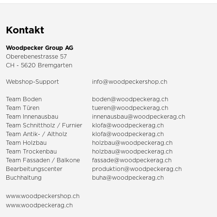
Kontakt
Woodpecker Group AG
Oberebenestrasse 57
CH - 5620 Bremgarten
Webshop-Support
info@woodpeckershop.ch
Team Boden
boden@woodpeckerag.ch
Team Türen
tueren@woodpeckerag.ch
Team Innenausbau
innenausbau@woodpeckerag.ch
Team Schnittholz / Furnier
klofa@woodpeckerag.ch
Team Antik- / Altholz
klofa@woodpeckerag.ch
Team Holzbau
holzbau@woodpeckerag.ch
Team Trockenbau
holzbau@woodpeckerag.ch
Team
Fassaden
/
Balkone
fassade@woodpeckerag.ch
Bearbeitungscenter
produktion@woodpeckerag.ch
Buchhaltung
buha@woodpeckerag.ch
www.woodpeckershop.ch
www.woodpeckerag.ch