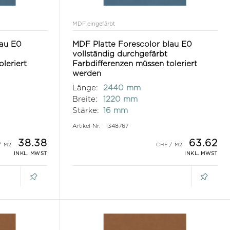
MDF eingefärbt
lau E0
MDF Platte Forescolor blau E0
vollständig durchgefärbt
leriert
Farbdifferenzen müssen toleriert
werden
Länge:
2440 mm
Breite:
1220 mm
Stärke:
16 mm
Artikel-Nr:
1348767
38.38
63.62
INKL. MWST
INKL. MWST