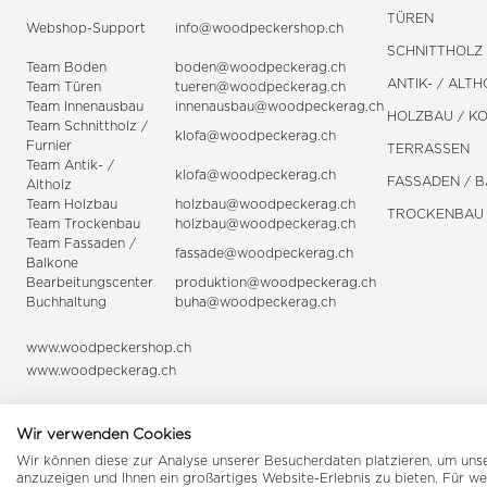
TÜREN
Webshop-Support
info@woodpeckershop.ch
SCHNITTHOLZ 
Team Boden
boden@woodpeckerag.ch
ANTIK- / ALTH
Team Türen
tueren@woodpeckerag.ch
Team Innenausbau
innenausbau@woodpeckerag.ch
HOLZBAU / K
Team Schnittholz /
klofa@woodpeckerag.ch
Furnier
TERRASSEN
Team Antik- /
klofa@woodpeckerag.ch
FASSADEN / 
Altholz
Team Holzbau
holzbau@woodpeckerag.ch
TROCKENBAU
Team Trockenbau
holzbau@woodpeckerag.ch
Team
Fassaden
/
fassade@woodpeckerag.ch
Balkone
Bearbeitungscenter
produktion@woodpeckerag.ch
Buchhaltung
buha@woodpeckerag.ch
www.woodpeckershop.ch
www.woodpeckerag.ch
Wir verwenden Cookies
Wir können diese zur Analyse unserer Besucherdaten platzieren, um unser
anzuzeigen und Ihnen ein großartiges Website-Erlebnis zu bieten. Für w