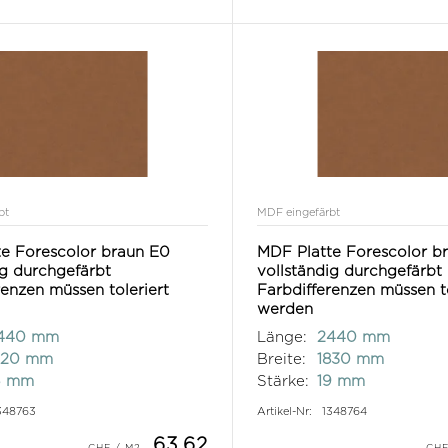
bt
MDF eingefärbt
e Forescolor braun E0
MDF Platte Forescolor b
ig durchgefärbt
vollständig durchgefärbt
renzen müssen toleriert
Farbdifferenzen müssen to
werden
440 mm
Länge:
2440 mm
220 mm
Breite:
1830 mm
6 mm
Stärke:
19 mm
348763
Artikel-Nr:
1348764
63.62