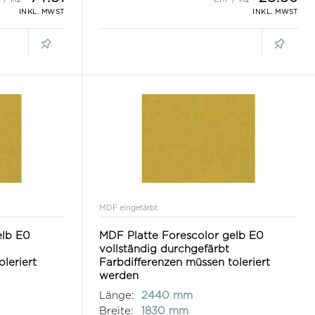
INKL. MWST
INKL. MWST
MDF eingefärbt
elb E0
MDF Platte Forescolor gelb E0
vollständig durchgefärbt
leriert
Farbdifferenzen müssen toleriert
werden
Länge:
2440 mm
Breite:
1830 mm