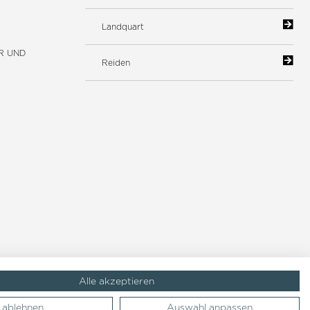
Landquart
R UND
Reiden
Alle akzeptieren
ablehnen
Auswahl anpassen