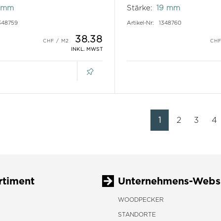
 mm
Stärke:
19 mm
348759
Artikel-Nr:
1348760
38.38
INKL. MWST
1
2
3
4
rtiment
Unternehmens-Webs
WOODPECKER
STANDORTE