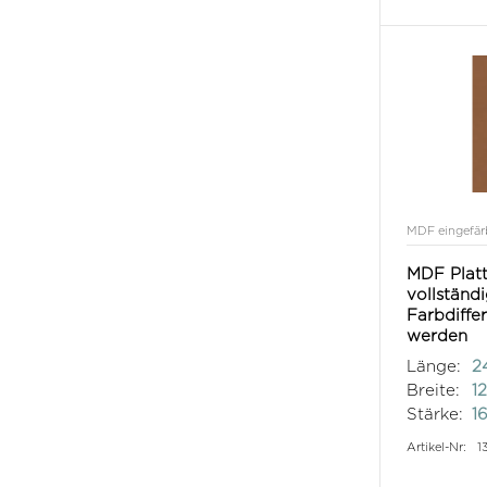
MDF eingefär
MDF Platt
vollständ
Farbdiffe
werden
Länge:
2
Breite:
1
Stärke:
1
Artikel-Nr:
1