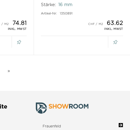
Stärke:
16 mm
Artikel-Nr:
1350891
74.81
63.62
INKL. MWST
INKL. MWST
ite
Frauenfeld