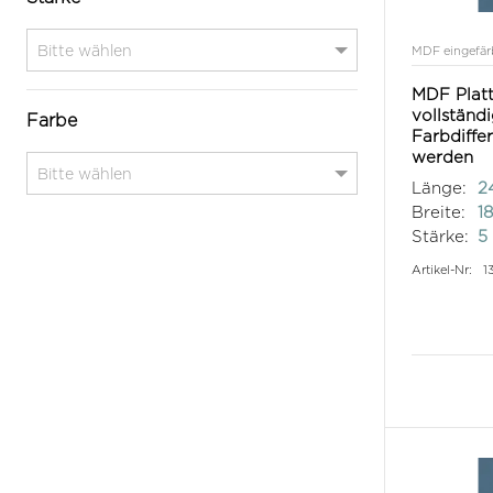
MDF eingefär
MDF Platt
vollständ
Farbe
Farbdiffe
werden
Länge:
2
Breite:
1
Stärke:
5
Artikel-Nr:
1