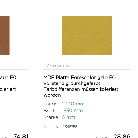
MDF eingefärbt
raun E0
MDF Platte Forescolor gelb E0
vollständig durchgefärbt
leriert
Farbdifferenzen müssen toleriert
werden
Länge:
2440 mm
Breite:
1830 mm
Stärke:
5 mm
Artikel-Nr:
1348758
74.81
28.86