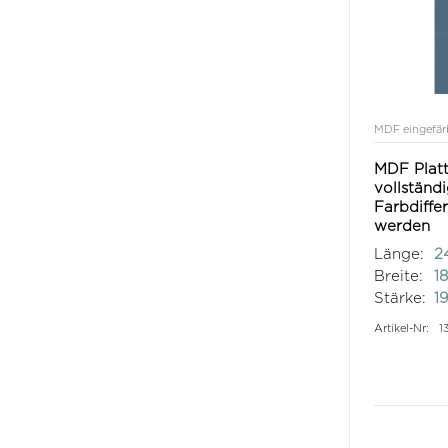
MDF eingefär
MDF Platt
vollständ
Farbdiffe
werden
Länge:
2
Breite:
1
Stärke:
1
Artikel-Nr:
1