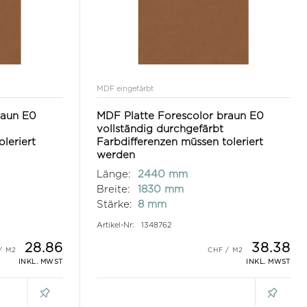
MDF eingefärbt
raun E0
MDF Platte Forescolor braun E0
vollständig durchgefärbt
leriert
Farbdifferenzen müssen toleriert
werden
Länge:
2440 mm
Breite:
1830 mm
Stärke:
8 mm
Artikel-Nr:
1348762
28.86
38.38
INKL. MWST
INKL. MWST