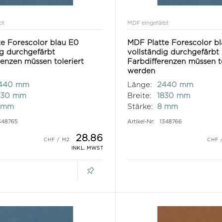
bt
MDF eingefärbt
e Forescolor blau E0
MDF Platte Forescolor b
ig durchgefärbt
vollständig durchgefärbt
renzen müssen toleriert
Farbdifferenzen müssen to
werden
440 mm
Länge:
2440 mm
830 mm
Breite:
1830 mm
 mm
Stärke:
8 mm
348765
Artikel-Nr:
1348766
28.86
INKL. MWST