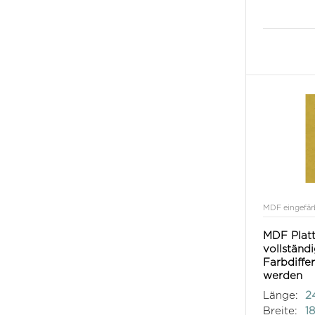
MDF eingefär
MDF Platt
vollständ
Farbdiffe
werden
Länge:
2
Breite:
1