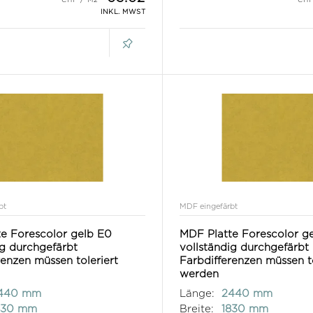
INKL. MWST
bt
MDF eingefärbt
e Forescolor gelb E0
MDF Platte Forescolor g
ig durchgefärbt
vollständig durchgefärbt
renzen müssen toleriert
Farbdifferenzen müssen to
werden
440 mm
Länge:
2440 mm
830 mm
Breite:
1830 mm