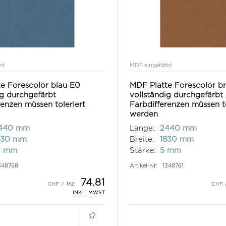
bt
MDF eingefärbt
e Forescolor blau E0
MDF Platte Forescolor b
ig durchgefärbt
vollständig durchgefärbt
renzen müssen toleriert
Farbdifferenzen müssen to
werden
440 mm
Länge:
2440 mm
830 mm
Breite:
1830 mm
9 mm
Stärke:
5 mm
348768
Artikel-Nr:
1348761
74.81
INKL. MWST