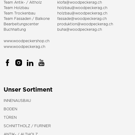
Team Antik- / Altholz
klofa@woodpeckerag.ch
Team Holzbau
holzbau@woodpeckerag.ch
Team Trockenbau
holzbau@woodpeckerag.ch
Team
Fassaden
/
Balkone
fassade@woodpeckerag.ch
Bearbeitungscenter
produktion@woodpeckerag.ch
Buchhaltung
buha@woodpeckerag.ch
www.woodpeckershop.ch
www.woodpeckerag.ch
Unser Sortiment
INNENAUSBAU
BODEN
TÜREN
SCHNITTHOLZ / FURNIER
ANTIK- / ALTHOLZ