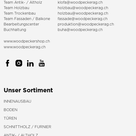
Team Antik- / Altholz
klofa@woodpeckerag.ch
Team Holzbau
holzbau@woodpeckerag.ch
Team Trockenbau
holzbau@woodpeckerag.ch
Team
Fassaden
/
Balkone
fassade@woodpeckerag.ch
Bearbeitungscenter
produktion@woodpeckerag.ch
Buchhaltung
buha@woodpeckerag.ch
www.woodpeckershop.ch
www.woodpeckerag.ch
Unser Sortiment
INNENAUSBAU
BODEN
TÜREN
SCHNITTHOLZ / FURNIER
ANTIK- / ALTHOLZ