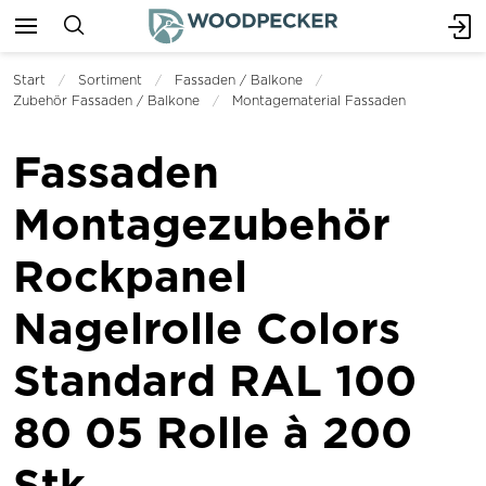
Start
Sortiment
Fassaden / Balkone
Zubehör Fassaden / Balkone
Montagematerial Fassaden
Fassaden
Montagezubehör
Rockpanel
Nagelrolle Colors
Standard RAL 100
80 05 Rolle à 200
Stk