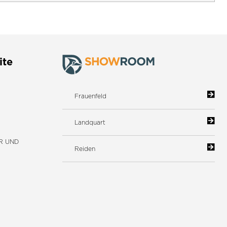
ite
Frauenfeld
Landquart
R UND
Reiden