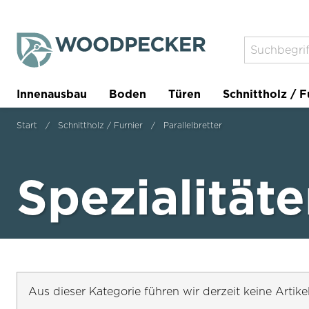
Innenausbau
Boden
Türen
Schnittholz / F
Trockenbau
Planer
Start
Schnittholz / Furnier
Parallelbretter
Spezialität
Aus dieser Kategorie führen wir derzeit keine Artike