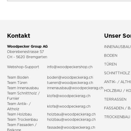
Kontakt
Unser So
Woodpecker Group AG
INNENAUSBAU
Oberebenestrasse 57
BODEN
CH - 5620 Bremgarten
TÜREN
Webshop-Support
info@woodpeckershop.ch
SCHNITTHOLZ 
Team Boden
boden@woodpeckerag.ch
ANTIK- / ALTH
Team Türen
tueren@woodpeckerag.ch
Team Innenausbau
innenausbau@woodpeckerag.ch
HOLZBAU / K
Team Schnittholz /
klofa@woodpeckerag.ch
Furnier
TERRASSEN
Team Antik- /
klofa@woodpeckerag.ch
FASSADEN / 
Altholz
Team Holzbau
holzbau@woodpeckerag.ch
TROCKENBAU
Team Trockenbau
holzbau@woodpeckerag.ch
Team
Fassaden
/
fassade@woodpeckerag.ch
Balkone