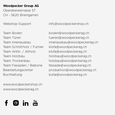
Woodpecker Group AG
Oberebenestrasse 57
CH - 5620 Bremgarten
Webshop-Support
info@woodpeckershop.ch
Team Boden
boden@woodpeckerag.ch
Team Türen
tueren@woodpeckerag.ch
Team Innenausbau
innenausbau@woodpeckerag.ch
Team Schnittholz / Furnier
klofa@woodpeckerag.ch
Team Antik- / Altholz
klofa@woodpeckerag.ch
Team Holzbau
holzbau@woodpeckerag.ch
Team Trockenbau
holzbau@woodpeckerag.ch
Team
Fassaden
/
Balkone
fassade@woodpeckerag.ch
Bearbeitungscenter
produktion@woodpeckerag.ch
Buchhaltung
buha@woodpeckerag.ch
www.woodpeckershop.ch
www.woodpeckerag.ch