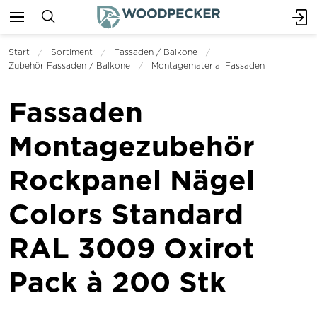
Start
Sortiment
Fassaden / Balkone
Zubehör Fassaden / Balkone
Montagematerial Fassaden
Fassaden
Montagezubehör
Rockpanel Nägel
Colors Standard
RAL 3009 Oxirot
Pack à 200 Stk