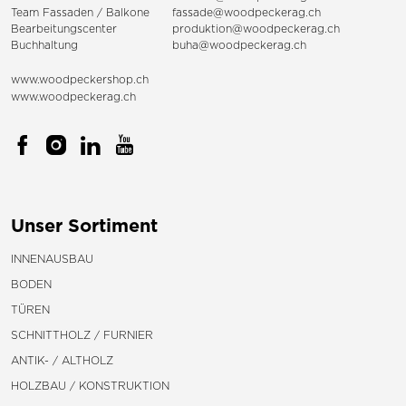
Team
Fassaden
/
Balkone
fassade@woodpeckerag.ch
Bearbeitungscenter
produktion@woodpeckerag.ch
Buchhaltung
buha@woodpeckerag.ch
www.woodpeckershop.ch
www.woodpeckerag.ch
Unser Sortiment
INNENAUSBAU
BODEN
TÜREN
SCHNITTHOLZ / FURNIER
ANTIK- / ALTHOLZ
HOLZBAU / KONSTRUKTION