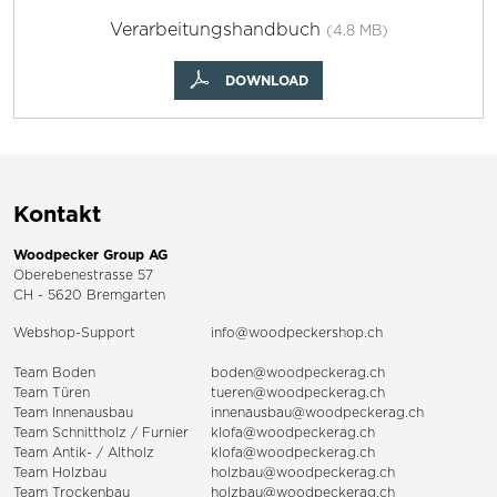
Verarbeitungshandbuch
(4.8 MB)
DOWNLOAD
Kontakt
Woodpecker Group AG
Oberebenestrasse 57
CH - 5620 Bremgarten
Webshop-Support
info@woodpeckershop.ch
Team Boden
boden@woodpeckerag.ch
Team Türen
tueren@woodpeckerag.ch
Team Innenausbau
innenausbau@woodpeckerag.ch
Team Schnittholz / Furnier
klofa@woodpeckerag.ch
Team Antik- / Altholz
klofa@woodpeckerag.ch
Team Holzbau
holzbau@woodpeckerag.ch
Team Trockenbau
holzbau@woodpeckerag.ch