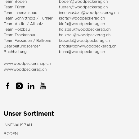
Team Boden
boden@woodpeckerag.ch
Team Türen
tueren@woodpeckerag.ch
Team Innenausbau
innenausbau@woodpeckerag.ch
Team Schnittholz / Furnier
klofa@woodpeckerag.ch
Team Antik- / Altholz
klofa@woodpeckerag.ch
Team Holzbau
holzbau@woodpeckerag.ch
Team Trockenbau
holzbau@woodpeckerag.ch
Team
Fassaden
/
Balkone
fassade@woodpeckerag.ch
Bearbeitungscenter
produktion@woodpeckerag.ch
Buchhaltung
buha@woodpeckerag.ch
www.woodpeckershop.ch
www.woodpeckerag.ch
Unser Sortiment
INNENAUSBAU
BODEN